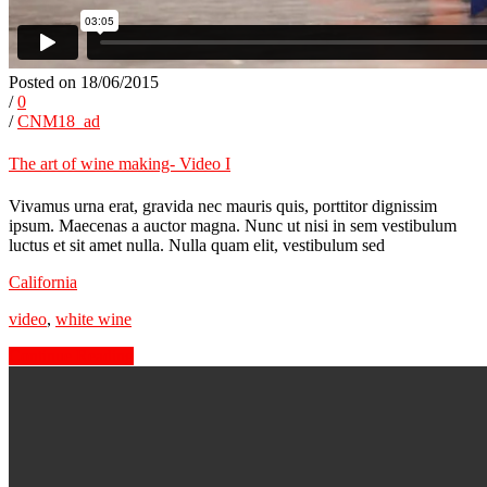
Posted on 18/06/2015
/
0
/
CNM18_ad
The art of wine making- Video I
Vivamus urna erat, gravida nec mauris quis, porttitor dignissim
ipsum. Maecenas a auctor magna. Nunc ut nisi in sem vestibulum
luctus et sit amet nulla. Nulla quam elit, vestibulum sed
California
video
,
white wine
Continue Reading