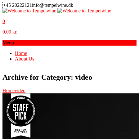
+45 20222121
info@tempelwine.dk
0
0,00
kr.
Menu
Home
About Us
Archive for Category: video
Home
video