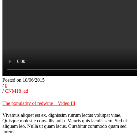
Posted on 18/06/2015
/
0
/
CNM18_ad
The popularity of redwine – Video III
Vivamus aliquet est ex, dignissim rutrum lectus volutpat vitae.
Quisque molestie convallis nulla. Mauris quis iaculis sem. Sed ut
aliquam leo. Nulla ut quam lacus. Curabitur commodo quam sed
lorem