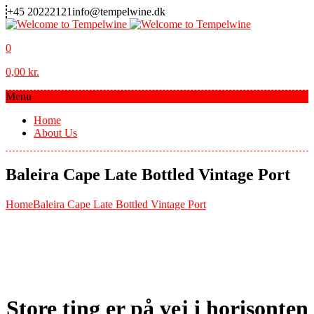
+45 20222121
info@tempelwine.dk
0
0,00
kr.
Menu
Home
About Us
Baleira Cape Late Bottled Vintage Port
Home
Baleira Cape Late Bottled Vintage Port
Store ting er på vej i horisonten